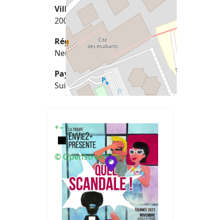
Ville
2002 Neuchâtel
Région
Neuchâtel
Pays
Suisse
+
−
© OpenStreetMap